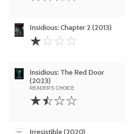
Insidious: Chapter 2 (2013)
1
☆
☆
☆
☆
Star
Insidious: The Red Door
(2023)
READER'S CHOICE
1.5
☆
☆
☆
☆
Stars
Irresistible (2020)