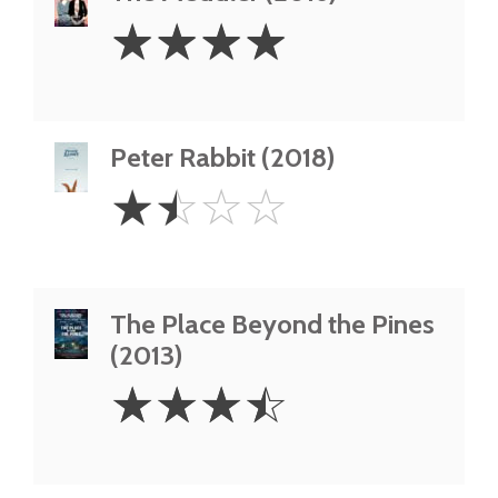
4
☆
☆
☆
☆
Stars
Peter Rabbit (2018)
1.5
☆
☆
☆
☆
Stars
The Place Beyond the Pines
(2013)
3.5
☆
☆
☆
☆
Stars