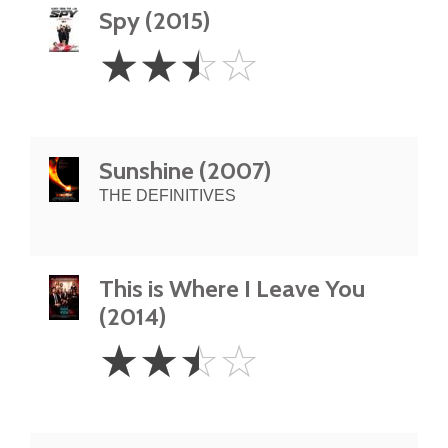
Spy (2015)
2.5
☆
☆
☆
☆
Stars
Sunshine (2007)
THE DEFINITIVES
This is Where I Leave You
(2014)
2.5
☆
☆
☆
☆
Stars