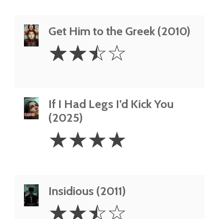
Get Him to the Greek (2010)
2.5
☆
☆
☆
☆
Stars
If I Had Legs I’d Kick You
(2025)
4
☆
☆
☆
☆
Stars
Insidious (2011)
2.5
☆
☆
☆
☆
Stars