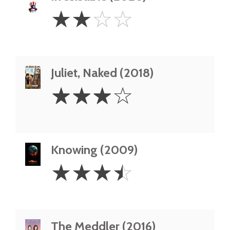
2
☆
☆
☆
☆
Stars
Juliet, Naked (2018)
3
☆
☆
☆
☆
Stars
Knowing (2009)
3.5
☆
☆
☆
☆
Stars
The Meddler (2016)