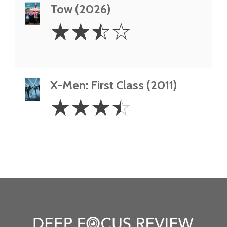
Tow (2026)
2.5
☆
☆
☆
☆
Stars
X-Men: First Class (2011)
3.5
☆
☆
☆
☆
Stars