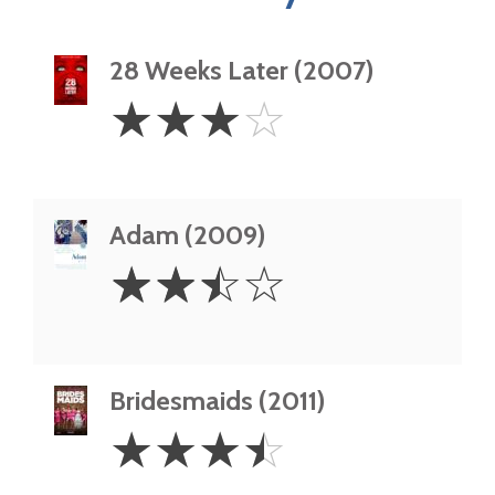
28 Weeks Later (2007)
3
☆
☆
☆
☆
Stars
Adam (2009)
2.5
☆
☆
☆
☆
Stars
Bridesmaids (2011)
3.5
☆
☆
☆
☆
Stars