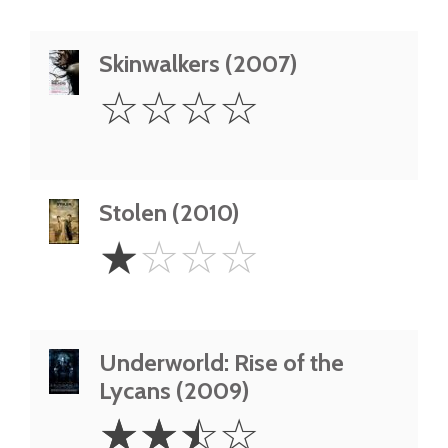
Skinwalkers (2007)
0
☆
☆
☆
☆
Star
Stolen (2010)
1
☆
☆
☆
☆
Star
Underworld: Rise of the
Lycans (2009)
2.5
☆
☆
☆
☆
Stars