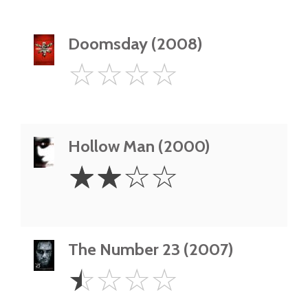
Doomsday (2008)
0
☆
☆
☆
☆
Star
Hollow Man (2000)
2
☆
☆
☆
☆
Stars
The Number 23 (2007)
0.5
☆
☆
☆
☆
Star