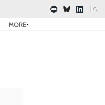
Searc
for:
MORE