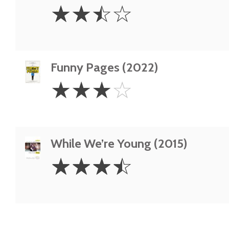
2.5
☆
☆
☆
☆
Stars
Funny Pages (2022)
3
☆
☆
☆
☆
Stars
While We’re Young (2015)
3.5
☆
☆
☆
☆
Stars