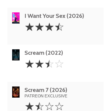
I Want Your Sex (2026)
3.5
☆
☆
☆
☆
Stars
Scream (2022)
2.5
☆
☆
☆
☆
Stars
Scream 7 (2026)
PATREON EXCLUSIVE
1.5
☆
☆
☆
☆
Stars