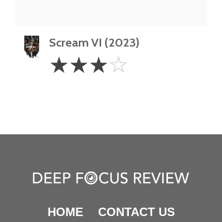
Scream VI (2023)
3
☆
☆
☆
☆
Stars
HOME
CONTACT US