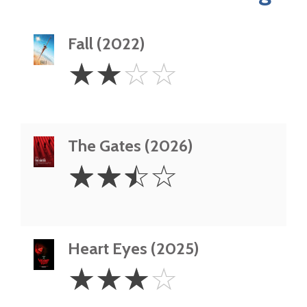
Fall (2022)
2
☆
☆
☆
☆
Stars
The Gates (2026)
2.5
☆
☆
☆
☆
Stars
Heart Eyes (2025)
3
☆
☆
☆
☆
Stars