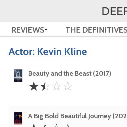
REVIEWS
THE DEFINITIVE
Actor:
Kevin Kline
Beauty and the Beast (2017)
1.5
☆
☆
☆
☆
Stars
A Big Bold Beautiful Journey (202
1.5