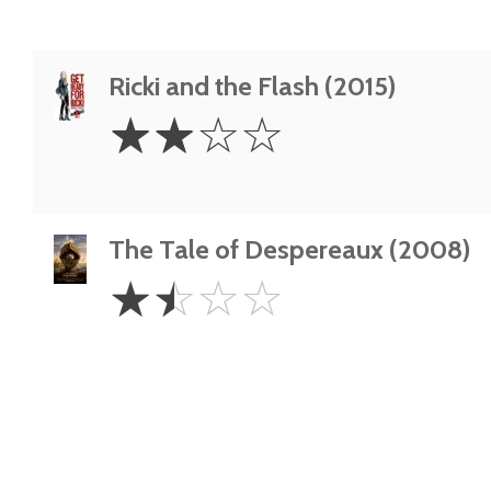
Ricki and the Flash (2015)
2
☆
☆
☆
☆
Stars
The Tale of Despereaux (2008)
1.5
☆
☆
☆
☆
Stars