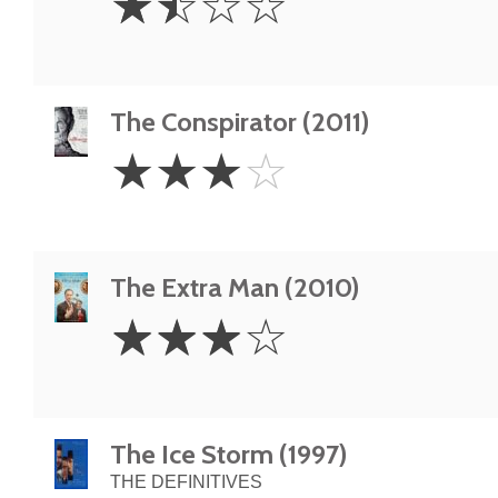
☆
☆
☆
☆
Stars
The Conspirator (2011)
3
☆
☆
☆
☆
Stars
The Extra Man (2010)
3
☆
☆
☆
☆
Stars
The Ice Storm (1997)
THE DEFINITIVES