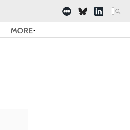
Searc
for:
MORE