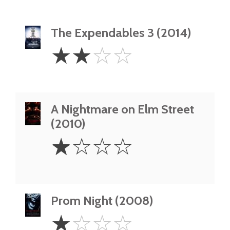
The Expendables 3 (2014)
2
☆
☆
☆
☆
Stars
A Nightmare on Elm Street
(2010)
1
☆
☆
☆
☆
Star
Prom Night (2008)
1
☆
☆
☆
☆
Star