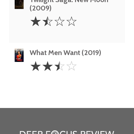
(2009)
1.5
☆
☆
☆
☆
Stars
What Men Want (2019)
2.5
☆
☆
☆
☆
Stars