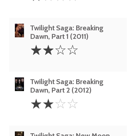
Twilight Saga: Breaking
Dawn, Part 1 (2011)
2
☆
☆
☆
☆
Stars
Twilight Saga: Breaking
Dawn, Part 2 (2012)
2
☆
☆
☆
☆
Stars
Twilight Saga: New Moon