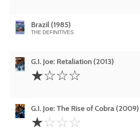
Brazil (1985)
THE DEFINITIVES
G.I. Joe: Retaliation (2013)
1
☆
☆
☆
☆
Star
G.I. Joe: The Rise of Cobra (2009)
1
☆
☆
☆
☆
Star