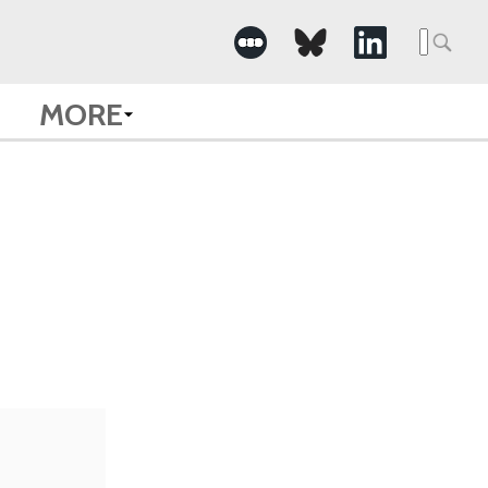
Searc
for:
MORE