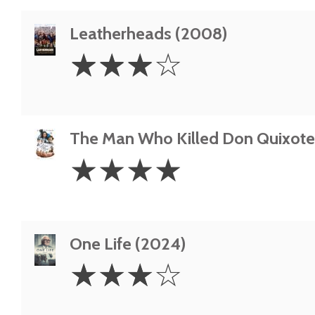
Leatherheads (2008)
3
☆
☆
☆
☆
Stars
The Man Who Killed Don Quixote
4
☆
☆
☆
☆
Stars
One Life (2024)
3
☆
☆
☆
☆
Stars