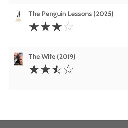
The Penguin Lessons (2025)
3
☆
☆
☆
☆
Stars
The Wife (2019)
2.5
☆
☆
☆
☆
Stars