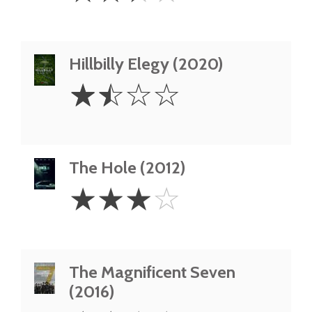
Hillbilly Elegy (2020)
1.5
☆
☆
☆
☆
Stars
The Hole (2012)
3
☆
☆
☆
☆
Stars
The Magnificent Seven
(2016)
2