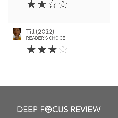
☆
☆
☆
☆
Stars
Till (2022)
READER'S CHOICE
3
☆
☆
☆
☆
Stars