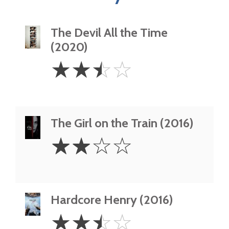
The Devil All the Time
(2020)
2.5
☆
☆
☆
☆
Stars
The Girl on the Train (2016)
2
☆
☆
☆
☆
Stars
Hardcore Henry (2016)
2.5
☆
☆
☆
☆
Stars