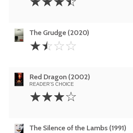
☆
☆
☆
☆
Stars
The Grudge (2020)
1.5
☆
☆
☆
☆
Stars
Red Dragon (2002)
READER'S CHOICE
3
☆
☆
☆
☆
Stars
The Silence of the Lambs (1991)