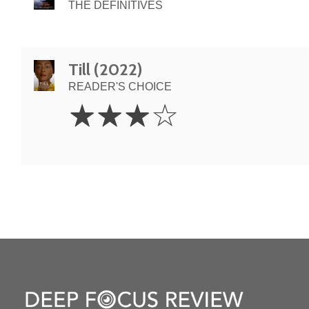
THE DEFINITIVES
Till (2022)
READER'S CHOICE
3
☆
☆
☆
☆
Stars