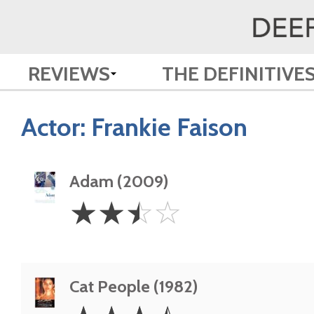
REVIEWS
THE DEFINITIVE
Actor:
Frankie Faison
Adam (2009)
2.5
☆
☆
☆
☆
Stars
Cat People (1982)
3.5