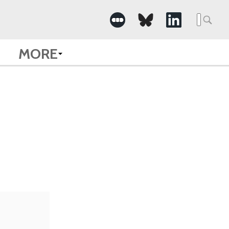
Searc
for:
MORE