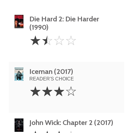
Die Hard 2: Die Harder
(1990)
1.5
☆
☆
☆
☆
Stars
Iceman (2017)
READER'S CHOICE
3
☆
☆
☆
☆
Stars
John Wick: Chapter 2 (2017)
3