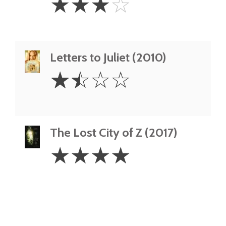
☆
☆
☆
☆
Stars
Letters to Juliet (2010)
1.5
☆
☆
☆
☆
Stars
The Lost City of Z (2017)
4
☆
☆
☆
☆
Stars