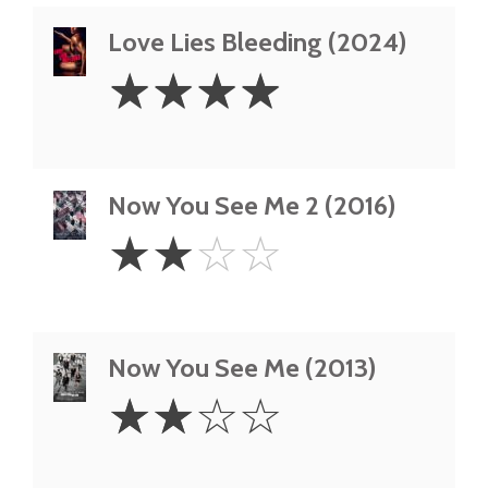
Love Lies Bleeding (2024)
4
☆
☆
☆
☆
Stars
Now You See Me 2 (2016)
2
☆
☆
☆
☆
Stars
Now You See Me (2013)
2
☆
☆
☆
☆
Stars