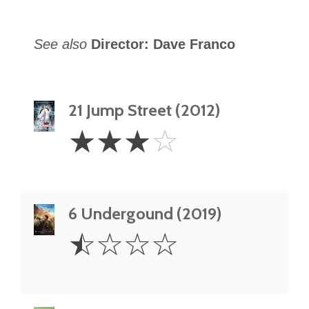
See also
Director: Dave Franco
21 Jump Street (2012)
3
☆
☆
☆
☆
Stars
6 Undergound (2019)
0.5
☆
☆
☆
☆
Star