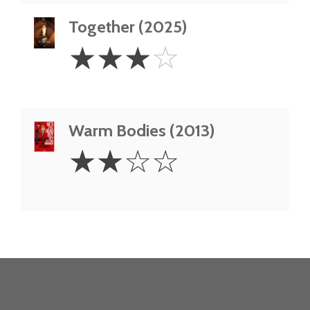
Together (2025)
3
☆
☆
☆
☆
Stars
Warm Bodies (2013)
2
☆
☆
☆
☆
Stars