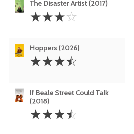
The Disaster Artist (2017)
3
☆
☆
☆
☆
Stars
Hoppers (2026)
3.5
☆
☆
☆
☆
Stars
If Beale Street Could Talk
(2018)
3.5
☆
☆
☆
☆
Stars