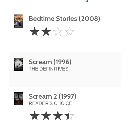
Bedtime Stories (2008)
2
☆
☆
☆
☆
Stars
Scream (1996)
THE DEFINITIVES
Scream 2 (1997)
READER'S CHOICE
3.5
☆
☆
☆
☆
Stars