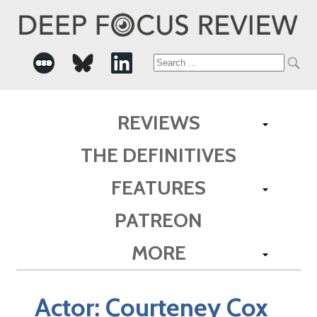
Search
for:
REVIEWS
THE DEFINITIVES
FEATURES
PATREON
MORE
Actor:
Courteney Cox