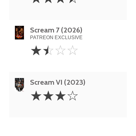
Stars
Scream 7 (2026)
PATREON EXCLUSIVE
1.5
☆
☆
☆
☆
Stars
Scream VI (2023)
3
☆
☆
☆
☆
Stars