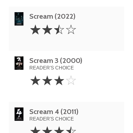
Scream (2022)
2.5
☆
☆
☆
☆
Stars
Scream 3 (2000)
READER'S CHOICE
3
☆
☆
☆
☆
Stars
Scream 4 (2011)
READER'S CHOICE
3.5
☆
☆
☆
☆