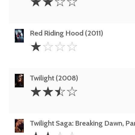
☆
☆
☆
☆
Stars
Red Riding Hood (2011)
1
☆
☆
☆
☆
Star
Twilight (2008)
2.5
☆
☆
☆
☆
Stars
Twilight Saga: Breaking Dawn, Part
2