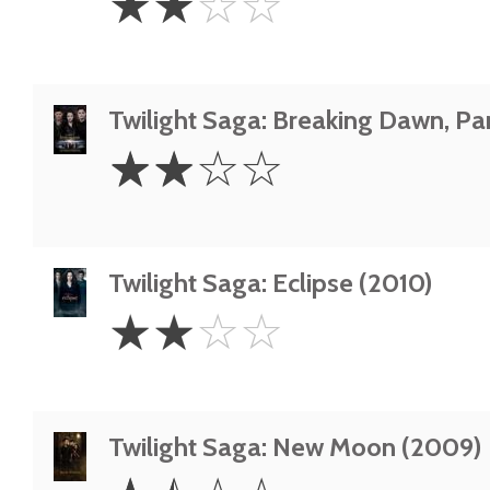
☆
☆
☆
☆
Stars
Twilight Saga: Breaking Dawn, Par
2
☆
☆
☆
☆
Stars
Twilight Saga: Eclipse (2010)
2
☆
☆
☆
☆
Stars
Twilight Saga: New Moon (2009)
1.5