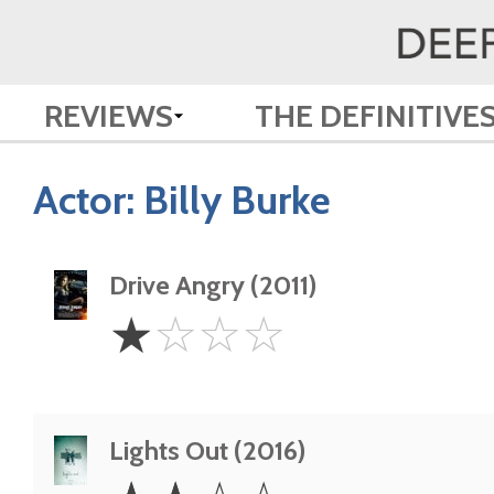
REVIEWS
THE DEFINITIVE
Actor:
Billy Burke
Drive Angry (2011)
1
☆
☆
☆
☆
Star
Lights Out (2016)
2