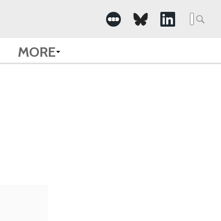
Searc
for:
MORE