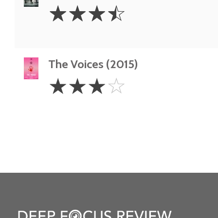
3.5
☆
☆
☆
☆
Stars
The Voices (2015)
3
☆
☆
☆
☆
Stars