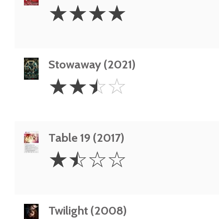
4
☆
☆
☆
☆
Stars
Stowaway (2021)
2.5
☆
☆
☆
☆
Stars
Table 19 (2017)
1.5
☆
☆
☆
☆
Stars
Twilight (2008)