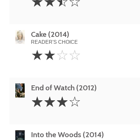
☆
☆
☆
☆
Stars
Cake (2014)
READER'S CHOICE
2
☆
☆
☆
☆
Stars
End of Watch (2012)
3
☆
☆
☆
☆
Stars
Into the Woods (2014)