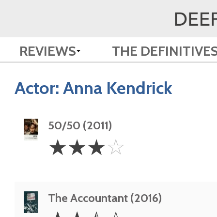
REVIEWS
THE DEFINITIVE
Actor:
Anna Kendrick
50/50 (2011)
3
☆
☆
☆
☆
Stars
The Accountant (2016)
2.5