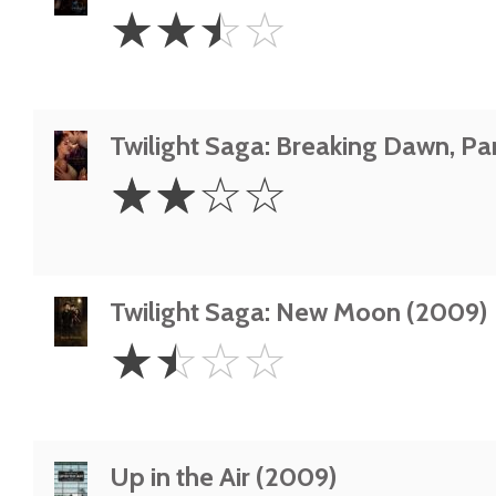
2.5
☆
☆
☆
☆
Stars
Twilight Saga: Breaking Dawn, Part
2
☆
☆
☆
☆
Stars
Twilight Saga: New Moon (2009)
1.5
☆
☆
☆
☆
Stars
Up in the Air (2009)