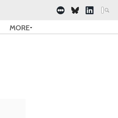
Searc
for:
MORE