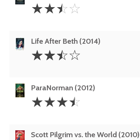
2.5
☆
☆
☆
☆
Stars
Life After Beth (2014)
2.5
☆
☆
☆
☆
Stars
ParaNorman (2012)
3.5
☆
☆
☆
☆
Stars
Scott Pilgrim vs. the World (2010)