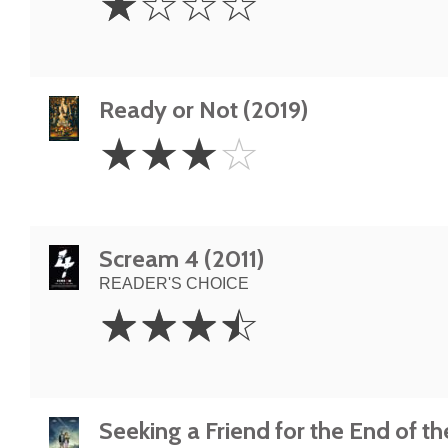
☆
☆
☆
☆
Star
Ready or Not (2019)
3
☆
☆
☆
☆
Stars
Scream 4 (2011)
READER'S CHOICE
3.5
☆
☆
☆
☆
Stars
Seeking a Friend for the End of t