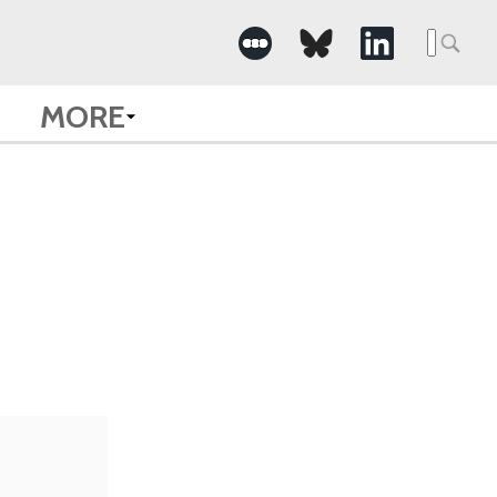
Searc
for:
MORE