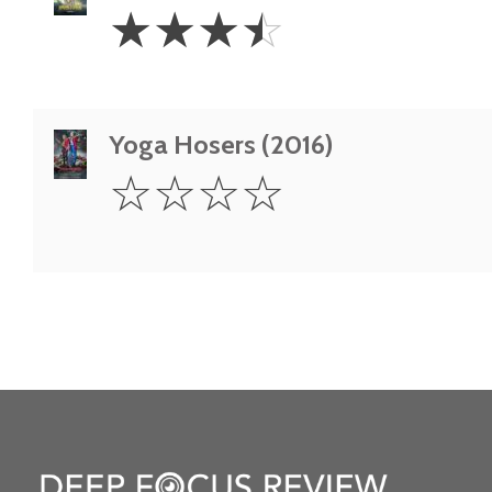
3.5
☆
☆
☆
☆
Stars
Yoga Hosers (2016)
0
☆
☆
☆
☆
Star