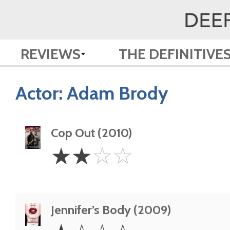
REVIEWS
THE DEFINITIVE
Actor:
Adam Brody
Cop Out (2010)
2
☆
☆
☆
☆
Stars
Jennifer’s Body (2009)
1