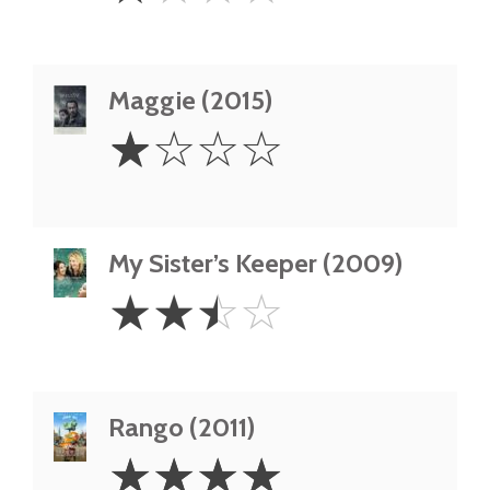
Maggie (2015)
1
☆
☆
☆
☆
Star
My Sister’s Keeper (2009)
2.5
☆
☆
☆
☆
Stars
Rango (2011)
4
☆
☆
☆
☆
Stars