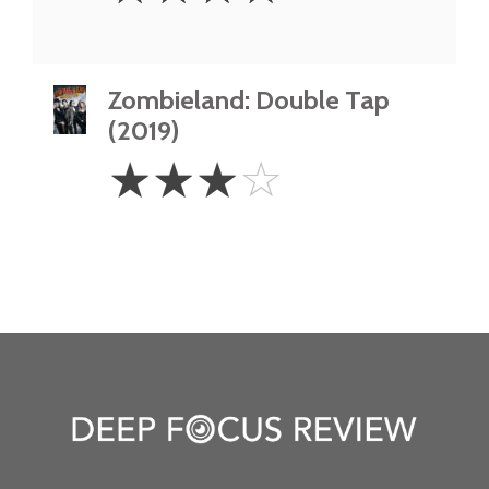
Zombieland: Double Tap
(2019)
3
☆
☆
☆
☆
Stars