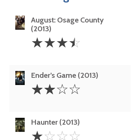
August: Osage County
(2013)
3.5
☆
☆
☆
☆
Stars
Ender’s Game (2013)
2
☆
☆
☆
☆
Stars
Haunter (2013)
1
☆
☆
☆
☆
Star