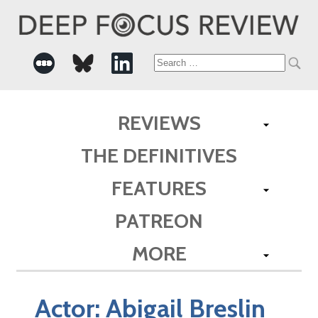
Search
for:
REVIEWS
THE DEFINITIVES
FEATURES
PATREON
MORE
Actor:
Abigail Breslin